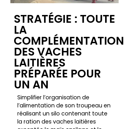
POLLEN MÉLANGE
LA NOURRITURE
LOCALE
Avoir recours aux coproduits des
industries alimentaires locales
pour ses rations lait ou
engraissement en voie humide,
c’est bien, mais il faut de la
technicité, à la fois pour élaborer
les rations performantes et
confectionner les silos. Sauf si on
fait appel à la société Pollen…