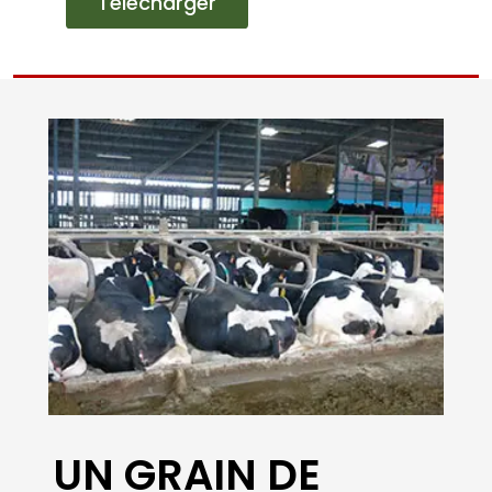
UN GRAIN DE
POLLEN
Certains éleveurs laitiers ont
adopté le mélange Pollen,
constitué de coproduits secs et
humides mélangés directement à
la ferme. Exemple du Gaec
Kleinfeld à Hilsenheim, dans le
Bas-Rhin.
Date :
Télécharger