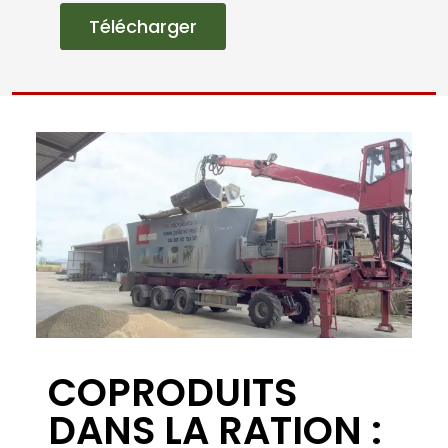
Liens rapides
Accueil
Qui sommes nous?
Nos Produits
Presse/Reportages
Contactez-nous
Nous contacter
Siège social : 13 RUE BAILLY 54000 NANCY
Bureau : 61 Rue Principale 54760 Bey sur Seille
Email : dneige@orange.fr
Tel : 06 80 53 81 38
Lundi - Vendredi : 8h à 18h
Créé par Vaute Conseil
Mentions légales