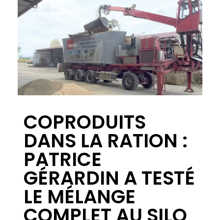
Grand Reportage reprend le
parcours de 2 exploitations qui
expose leur méthode pour
parvenir à améliorer la production
de leur troupeau. L’exploitation
STREICHER en Alsace produit 12500
litres par vache avec des marges
brutes > à 250€/ML ou
3000€/vache. (sources BTPL-
ECOLAIT)
Date :
Télécharger