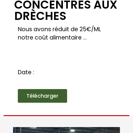
DES BOVINS
LOCAVORES :
NOURRIR DES
BOVINS À PARTIR
DES RESSOURCES
LOCALES
Journées AgroBioPro au lycée
agricole d’OBERNAI : Marc
WITTERSHEIM (BTPL) exprime
l’intérêt de cette stratégie
alimentaire. Au lycée, afin de
limiter l’impact des pulpes
grasses, d’assurer une stabilité