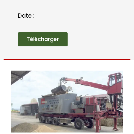
DES COPRODUITS
LOCAUX AU MENU
DES TAURILLONS
Des mélanges complets pour des
taurillons sans maïs ensilage aussi
performants techniquement et
moins coûteux.