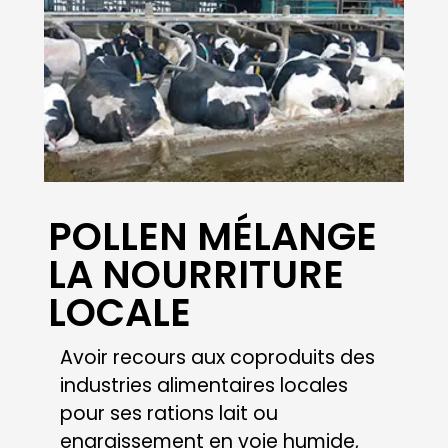
DANS LA RATION :
PATRICE
GÉRARDIN A TESTÉ
LE MÉLANGE
COMPLET AU SILO
Eviter le réchauffement de ses
fourrages et garantir une ration
homogène et stable durant la
période estivale : P. GERARDIN
réalise un mélange complet de sa
ration pour 4 mois à l’avance.
Date :