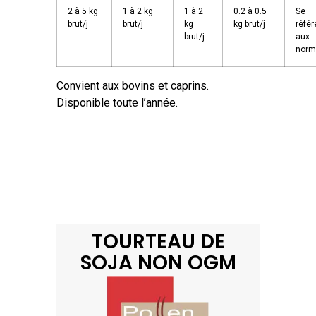
2 à 5 kg
1 à 2 kg
1 à 2
0.2 à 0.5
Se
brut/j
brut/j
kg
kg brut/j
référ
brut/j
aux
norm
Convient aux bovins et caprins.
Disponible toute l’année.
TOURTEAU DE
SOJA NON OGM