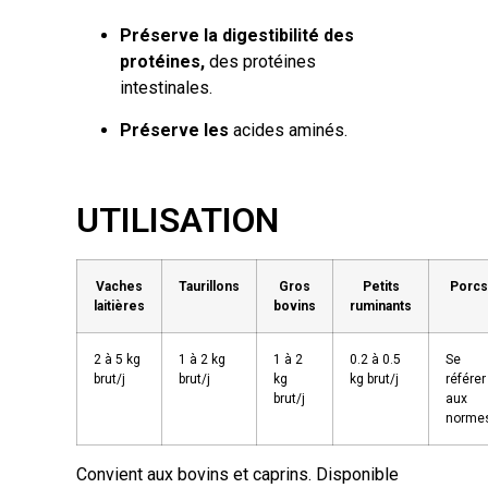
Préserve la digestibilité des
protéines,
des protéines
intestinales.
Préserve les
acides aminés.
UTILISATION
Vaches
Taurillons
Gros
Petits
Porcs
laitières
bovins
ruminants
2 à 5 kg
1 à 2 kg
1 à 2
0.2 à 0.5
Se
brut/j
brut/j
kg
kg brut/j
référer
brut/j
aux
norme
Convient aux bovins et caprins. Disponible