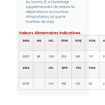
les bovins, Et a l'avantage
supplémentaire de réduire la
dépendance au tourteau
d’importation, tel que le
tourteau de soja.
Valeurs Alimentaires Indicatives
INRA
MS
UFL
PDIN
PDIE
PDIA
A
2007
88
1.06
253
160
101
0
INRA
UFL
BPR
PDI
PDIA
2018
1.01
168
143
92
2