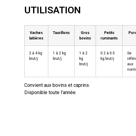
UTILISATION
Vaches
Taurillons
Gros
Petits
Por
laitières
bovins
ruminants
2 à 4 kg
1 à 2 kg
1 à 2
0.2 à 0.5
Se
brut/j
brut/j
kg
kg brut/j
référ
brut/j
aux
norm
Convient aux bovins et caprins.
Disponible toute l’année.