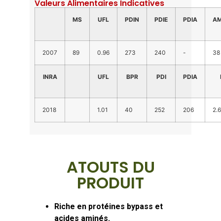
Valeurs Alimentaires Indicatives
MS
UFL
PDIN
PDIE
PDIA
AM
2007
89
0.96
273
240
-
38
INRA
UFL
BPR
PDI
PDIA
2018
1.01
40
252
206
2.6
ATOUTS DU
PRODUIT
Riche en protéines bypass
et
acides aminés.