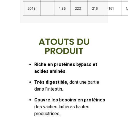
2018
1.35
223
216
161
1
ATOUTS DU
PRODUIT
Riche en protéines bypass
et
acides aminés.
Très digestible,
dont une partie
dans l’intestin.
Couvre les besoins en protéines
des vaches laitières hautes
productrices.