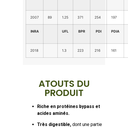
2007
89
1.25
371
254
197
INRA
UFL
BPR
PDI
PDIA
2018
1.3
223
216
161
ATOUTS DU
PRODUIT
Riche en protéines bypass
et
acides aminés.
Très digestible,
dont une partie