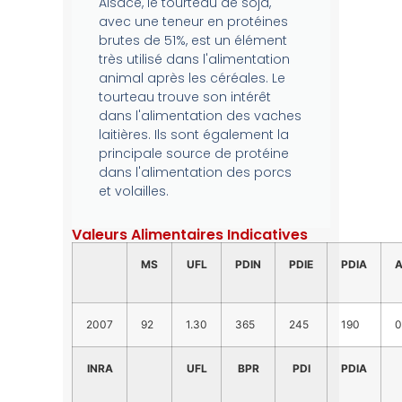
Alsace, le tourteau de soja,
avec une teneur en protéines
brutes de 51%, est un élément
très utilisé dans l'alimentation
animal après les céréales. Le
tourteau trouve son intérêt
dans l'alimentation des vaches
laitières. Ils sont également la
principale source de protéine
dans l'alimentation des porcs
et volailles.
Valeurs Alimentaires Indicatives
MS
UFL
PDIN
PDIE
PDIA
2007
92
1.30
365
245
190
0
INRA
UFL
BPR
PDI
PDIA